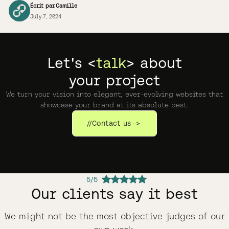
Écrit par
Camille
July 7, 2024
Let's <
talk
> about
your project
We turn your vision into elegant, ever-evolving websites that
showcase your brand at its absolute best.
//
Contact us
->
5/5
Our clients say it best
We might not be the most objective judges of our