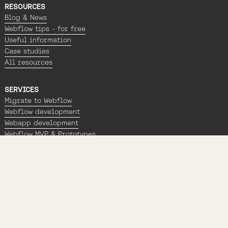
RESOURCES
Blog & News
Webflow tips - for free
Useful information
Case studies
All resources
SERVICES
Migrate to Webflow
Webflow development
Webapp development
Webflow MVP & Prototypes
Partnerships
AGENCY
Portfolio
Contact us